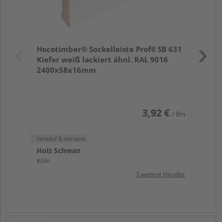
Verk
Hol
Hocotimber® Sockelleiste Profil SB 631
Köl
Kiefer weiß lackiert ähnl. RAL 9016
2400x58x16mm
3,92 €
/ lfm
Verkauf & Versand
Holz Schwan
Köln
3 weitere Händler