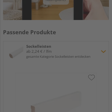
Passende Produkte
Sockelleisten
ab 2,24 € / lfm
gesamte Kategorie Sockelleisten entdecken
Hoc
Kie
24