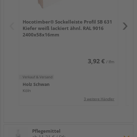
Verk
Hol
Hocotimber® Sockelleiste Profil SB 631
Köl
Kiefer weiß lackiert ähnl. RAL 9016
2400x58x16mm
3,92 €
/ lfm
Verkauf & Versand
Holz Schwan
Köln
3 weitere Händler
Pflegemittel
ab 11,31 € / Stk.