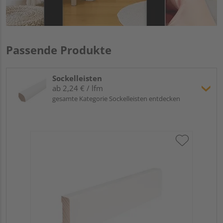
Passende Produkte
Sockelleisten
ab 2,24 € / lfm
gesamte Kategorie Sockelleisten entdecken
Hoc
Kie
24