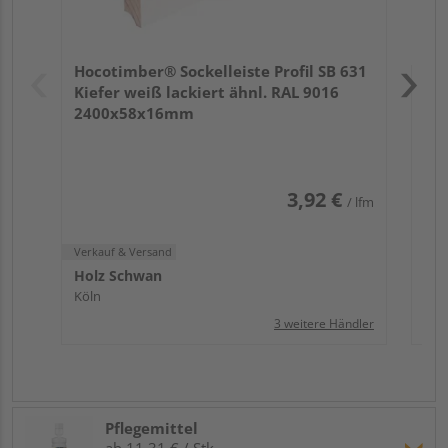
Verk
Hol
Hocotimber® Sockelleiste Profil SB 631
Köl
Kiefer weiß lackiert ähnl. RAL 9016
2400x58x16mm
3,92 €
/ lfm
Verkauf & Versand
Holz Schwan
Köln
3 weitere Händler
Pflegemittel
ab 11,31 € / Stk.