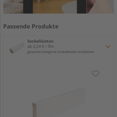
Passende Produkte
Sockelleisten
ab 2,24 € / lfm
gesamte Kategorie Sockelleisten entdecken
Hoc
Kie
24