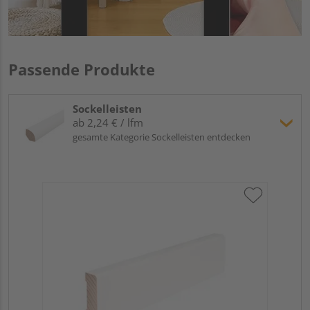
Passende Produkte
Sockelleisten
ab 2,24 € / lfm
gesamte Kategorie Sockelleisten entdecken
Hoc
Kie
24