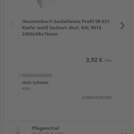
Verk
Hol
Hocotimber® Sockelleiste Profil SB 631
Köl
Kiefer weiß lackiert ähnl. RAL 9016
2400x58x16mm
3,92 €
/ lfm
Verkauf & Versand
Holz Schwan
Köln
3 weitere Händler
Pflegemittel
ab 11,31 € / Stk.