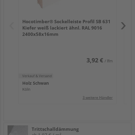
Verk
Hol
Hocotimber® Sockelleiste Profil SB 631
Köl
Kiefer weiß lackiert ähnl. RAL 9016
2400x58x16mm
3,92 €
/ lfm
Verkauf & Versand
Holz Schwan
Köln
3 weitere Händler
Trittschalldämmung
ab 1,07 € / m²