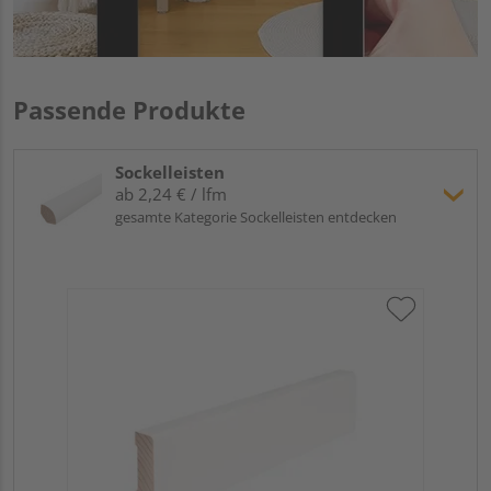
Passende Produkte
Sockelleisten
ab 2,24 € / lfm
gesamte Kategorie Sockelleisten entdecken
Hoc
Kie
24