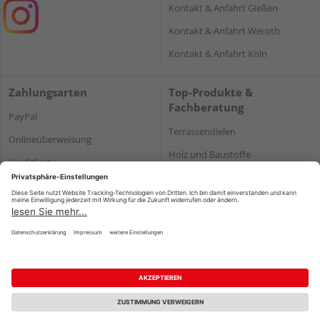
Kontakt & Anfahrt Gießen
Kontakt & Anfahrt Weroth
Kontakt & Anfahrt Köln
Zahlungsarten
Top-Produkte &
Fachberatung
PayPal
Terrassendielen
Onlineüberweisung
Holz und Baustoffe
Kreditkarte
Parkett
Rechnung*
*Bonität vorausgesetzt
Impressum
Datenschutz
AGB
Barrierefreiheitserklärung
Vertrag widerrufen