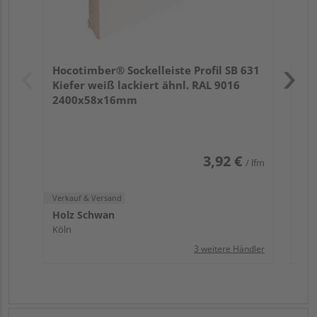
Verk
Hol
Hocotimber® Sockelleiste Profil SB 631
Köl
Kiefer weiß lackiert ähnl. RAL 9016
2400x58x16mm
3,92 €
/ lfm
Verkauf & Versand
Holz Schwan
Köln
3 weitere Händler