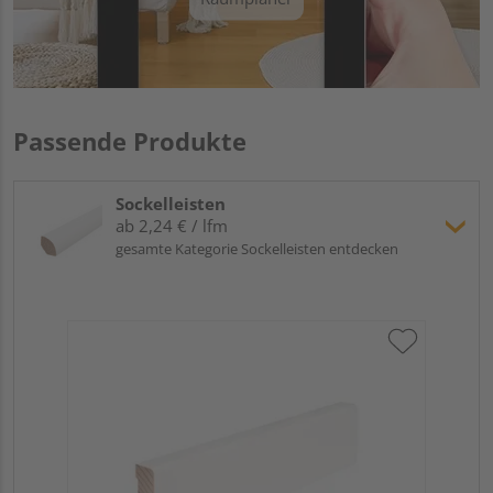
Passende Produkte
Sockelleisten
ab 2,24 € / lfm
gesamte Kategorie Sockelleisten entdecken
Hoc
Kie
24