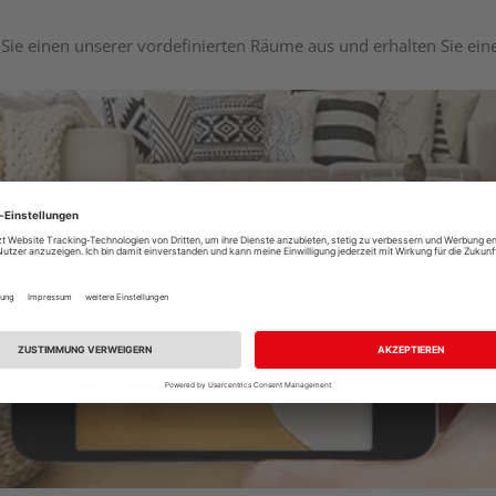
Sie einen unserer vordefinierten Räume aus und erhalten Sie ei
Raumplaner