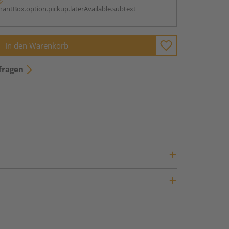
antBox.option.pickup.laterAvailable.subtext
In den Warenkorb
fragen