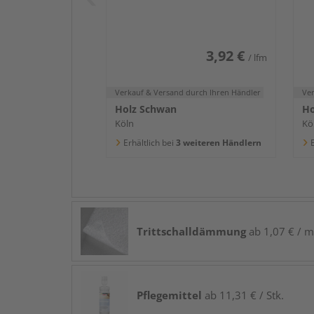
2400x58x16mm
2
3,92 €
/ lfm
Verkauf & Versand
durch Ihren Händler
Ve
Holz Schwan
Ho
Köln
Kö
Erhältlich bei
3 weiteren Händlern
E
Trittschalldämmung
ab 1,07 € / m
Pflegemittel
ab 11,31 € / Stk.