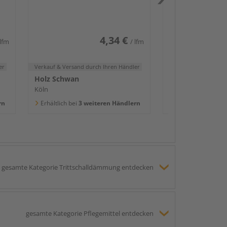
2400x58x16mm
Köln
Erhältlich bei
3 we
4,34 €
 lfm
/ lfm
er
Verkauf & Versand
durch Ihren Händler
Holz Schwan
Köln
rn
Erhältlich bei
3 weiteren Händlern
gesamte Kategorie Trittschalldämmung entdecken
gesamte Kategorie Pflegemittel entdecken