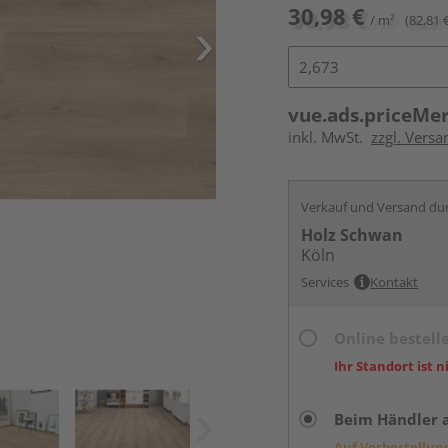
30,98 €
/ m²
(82,81 
vue.ads.priceMe
inkl. MwSt.
zzgl. Versa
Verkauf und Versand du
Holz Schwan
Köln
Services
Kontakt
Online bestell
Ihr Standort ist n
Beim Händler 
Auf Vorbestellun