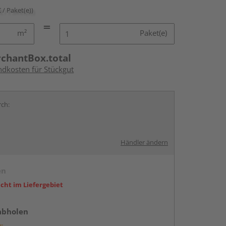
€ / Paket(e))
m²
Paket(e)
rchantBox.total
ndkosten für Stückgut
rch:
Händler ändern
en
icht im Liefergebiet
abholen
g: