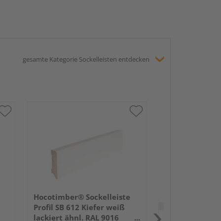
gesamte Kategorie Sockelleisten entdecken
HARO Stecksock
16x58mm 2,2m
lackiert Holzst
Hocotimber® Sockelleiste
Verkauf & Versand
du
Profil SB 612 Kiefer weiß
lackiert ähnl. RAL 9016
Holz Schwan