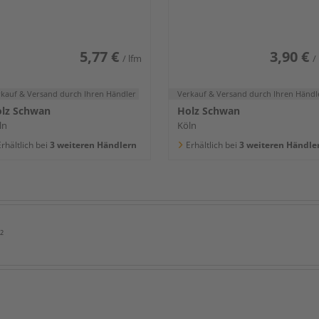
400x80x16mm
5,77 €
3,90 €
/ lfm
/
rkauf & Versand
durch Ihren Händler
Verkauf & Versand
durch Ihren Händl
lz Schwan
Holz Schwan
ln
Köln
rhältlich bei
3 weiteren Händlern
Erhältlich bei
3 weiteren Händle
²