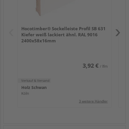
Verk
Hol
Hocotimber® Sockelleiste Profil SB 631
Köl
Kiefer weiß lackiert ähnl. RAL 9016
2400x58x16mm
3,92 €
/ lfm
Verkauf & Versand
Holz Schwan
Köln
3 weitere Händler