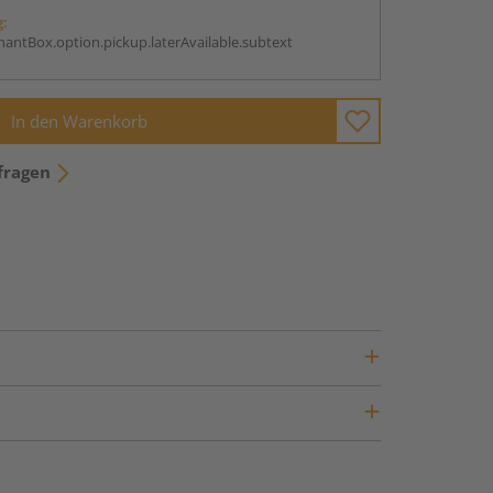
g:
antBox.option.pickup.laterAvailable.subtext
In den Warenkorb
fragen