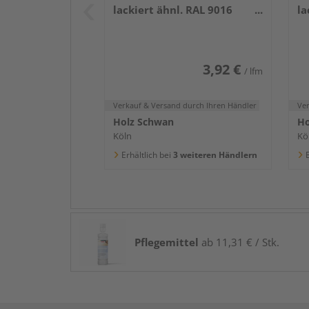
lackiert ähnl. RAL 9016
la
2400x58x16mm
2
3,92 €
/ lfm
Verkauf & Versand
durch Ihren Händler
Ve
Holz Schwan
Ho
Köln
Kö
Erhältlich bei
3 weiteren Händlern
E
Pflegemittel
ab 11,31 € / Stk.