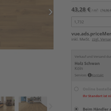
43,28 €
/ m²
(74,96 
vue.ads.priceMe
inkl. MwSt.
zzgl. Versa
Verkauf und Versand du
Holz Schwan
Köln
Services
Kontakt
Online bestell
Ihr Standort ist n
Beim Händler 