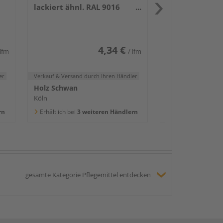
lackiert ähnl. RAL 9016
Holz Schwan
2400x58x16mm
Köln
Erhältlich bei
3 we
4,34 €
 lfm
/ lfm
er
Verkauf & Versand
durch Ihren Händler
Holz Schwan
Köln
rn
Erhältlich bei
3 weiteren Händlern
gesamte Kategorie Pflegemittel entdecken