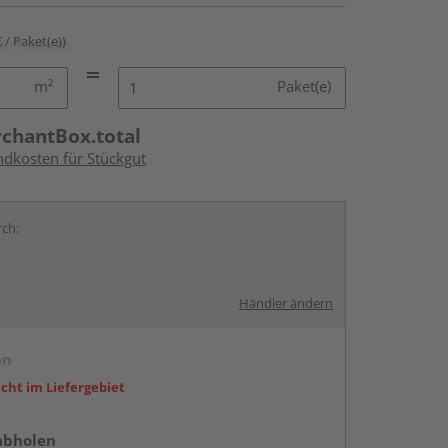
€ / Paket(e))
m²
Paket(e)
rchantBox.total
ndkosten für Stückgut
rch:
Händler ändern
en
icht im Liefergebiet
abholen