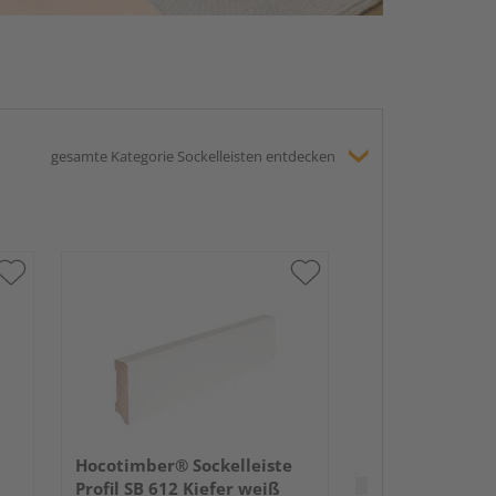
gesamte Kategorie Sockelleisten entdecken
HARO Stecksock
16x58mm 2,2m
lackiert Holzst
Hocotimber® Sockelleiste
Verkauf & Versand
du
Profil SB 612 Kiefer weiß