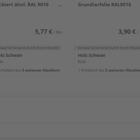
ckiert ähnl. RAL 9016
Grundierfolie RAL9016
400x80x16mm
5,77 €
3,90 €
/ lfm
/
rkauf & Versand
durch Ihren Händler
Verkauf & Versand
durch Ihren Händl
lz Schwan
Holz Schwan
ln
Köln
rhältlich bei
3 weiteren Händlern
Erhältlich bei
3 weiteren Händle