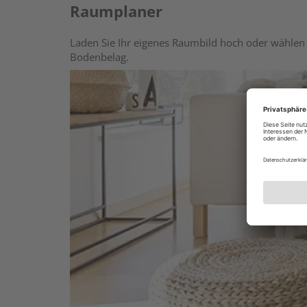
Raumplaner
Laden Sie Ihr eigenes Raumbild hoch oder wählen 
Bodenbelag.