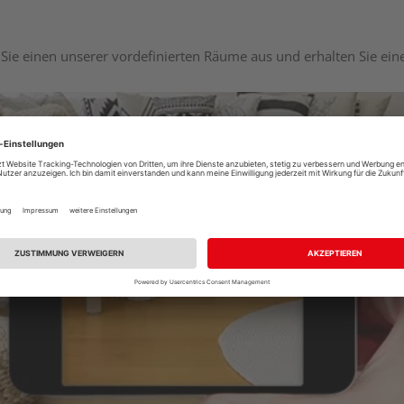
Sie einen unserer vordefinierten Räume aus und erhalten Sie ei
Raumplaner