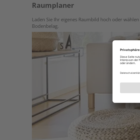
Raumplaner
Laden Sie Ihr eigenes Raumbild hoch oder wählen 
Bodenbelag.