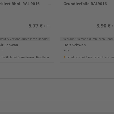
ckiert ähnl. RAL 9016
Grundierfolie RAL9016
400x80x16mm
5,77 €
3,90 €
/ lfm
/
rkauf & Versand
durch Ihren Händler
Verkauf & Versand
durch Ihren Händl
lz Schwan
Holz Schwan
ln
Köln
rhältlich bei
3 weiteren Händlern
Erhältlich bei
3 weiteren Händle