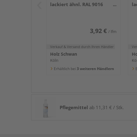
lackiert ähnl. RAL 9016
la
2400x58x16mm
2
3,92 €
/ lfm
Verkauf & Versand
durch Ihren Händler
Ve
Holz Schwan
Ho
Köln
Kö
Erhältlich bei
3 weiteren Händlern
E
Pflegemittel
ab 11,31 € / Stk.