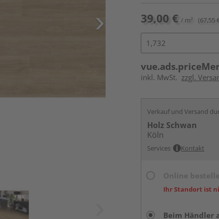
39,00 €
/ m²
(67,55 
vue.ads.priceMe
inkl. MwSt.
zzgl. Versa
Verkauf und Versand du
Holz Schwan
Köln
Services
Kontakt
Online bestell
Ihr Standort ist n
Beim Händler 