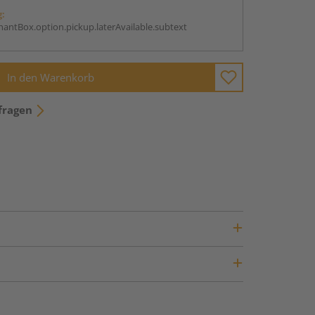
g:
antBox.option.pickup.laterAvailable.subtext
In den Warenkorb
fragen