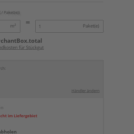
€ / Paket(e))
m²
Paket(e)
rchantBox.total
ndkosten für Stückgut
rch:
Händler ändern
en
icht im Liefergebiet
abholen