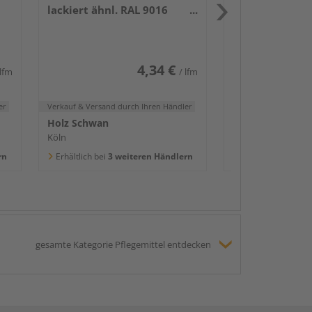
lackiert ähnl. RAL 9016
Holz Schwan
2400x58x16mm
Köln
Erhältlich bei
3 we
4,34 €
 lfm
/ lfm
er
Verkauf & Versand
durch Ihren Händler
Holz Schwan
Köln
rn
Erhältlich bei
3 weiteren Händlern
gesamte Kategorie Pflegemittel entdecken