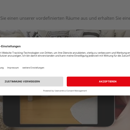
Sie einen unserer vordefinierten Räume aus und erhalten Sie ei
Raumplaner