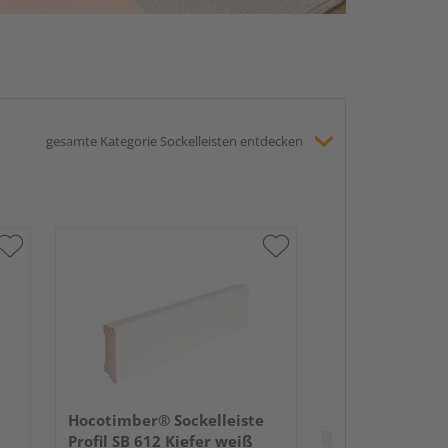
gesamte Kategorie Sockelleisten entdecken
HARO Stecksock
16x58mm 2,2m
lackiert Holzst
Hocotimber® Sockelleiste
Verkauf & Versand
du
Profil SB 612 Kiefer weiß