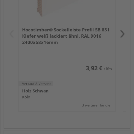
Verk
Hol
Hocotimber® Sockelleiste Profil SB 631
Köl
Kiefer weiß lackiert ähnl. RAL 9016
2400x58x16mm
3,92 €
/ lfm
Verkauf & Versand
Holz Schwan
Köln
3 weitere Händler