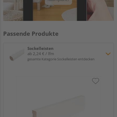
Passende Produkte
Sockelleisten
ab 2,24 € / lfm
gesamte Kategorie Sockelleisten entdecken
Hoc
Kie
24