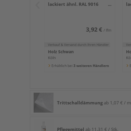
lackiert ähnl. RAL 9016
la
2400x58x16mm
2
3,92 €
/ lfm
Verkauf & Versand
durch Ihren Händler
Ve
Holz Schwan
Ho
Köln
Kö
Erhältlich bei
3 weiteren Händlern
E
Trittschalldämmung
ab 1,07 € / m
Pflegemittel
ab 11,31 € / Stk.