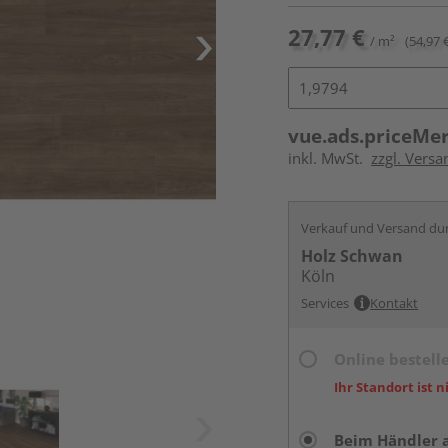
27,77 €
/ m²
(54,97 
vue.ads.priceMe
inkl. MwSt.
zzgl. Versa
Verkauf und Versand du
Holz Schwan
Köln
Services
Kontakt
Online bestell
Ihr Standort ist n
Beim Händler 