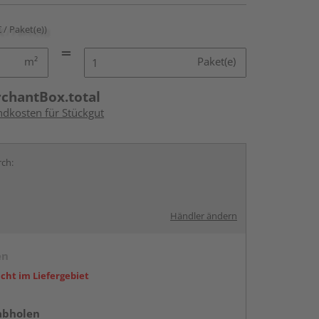
€ / Paket(e))
m²
Paket(e)
rchantBox.total
ndkosten für Stückgut
rch:
Händler ändern
en
icht im Liefergebiet
abholen