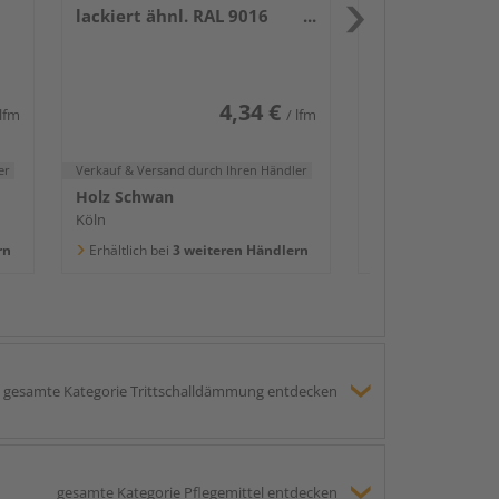
lackiert ähnl. RAL 9016
Holz Schwan
2400x58x16mm
Köln
Erhältlich bei
3 we
4,34 €
 lfm
/ lfm
er
Verkauf & Versand
durch Ihren Händler
Holz Schwan
Köln
rn
Erhältlich bei
3 weiteren Händlern
gesamte Kategorie Trittschalldämmung entdecken
gesamte Kategorie Pflegemittel entdecken