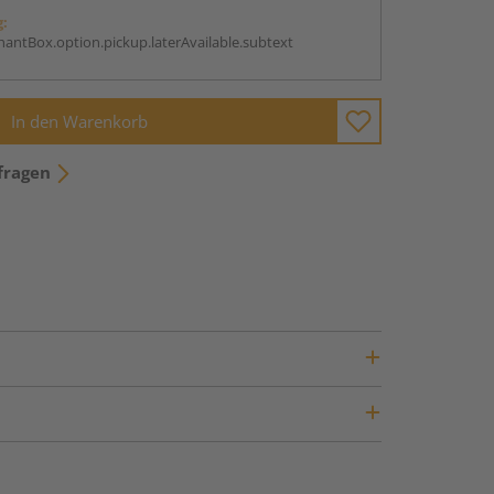
g:
antBox.option.pickup.laterAvailable.subtext
In den Warenkorb
fragen