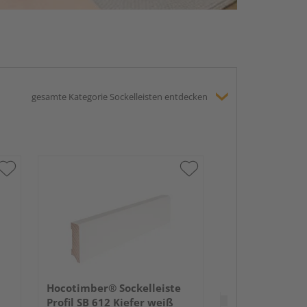
gesamte Kategorie Sockelleisten entdecken
HARO Stecksock
16x58mm 2,2m
lackiert Holzst
Hocotimber® Sockelleiste
Verkauf & Versand
du
Profil SB 612 Kiefer weiß