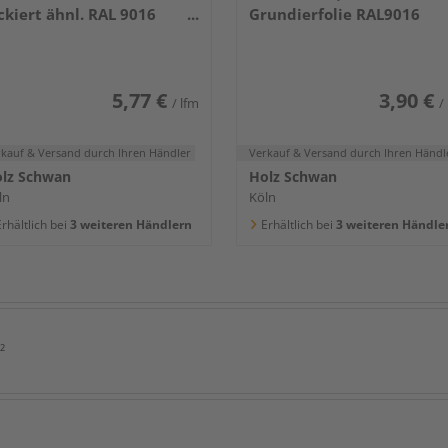
ckiert ähnl. RAL 9016
Grundierfolie RAL9016
400x80x16mm
5,77 €
3,90 €
/ lfm
/
rkauf & Versand
durch Ihren Händler
Verkauf & Versand
durch Ihren Händl
lz Schwan
Holz Schwan
ln
Köln
rhältlich bei
3 weiteren Händlern
Erhältlich bei
3 weiteren Händle
²