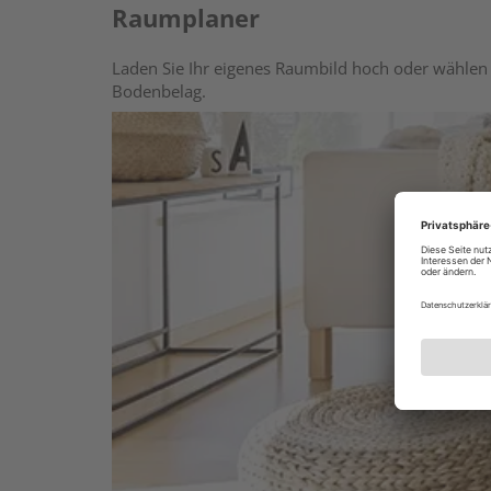
Raumplaner
Laden Sie Ihr eigenes Raumbild hoch oder wählen 
Bodenbelag.