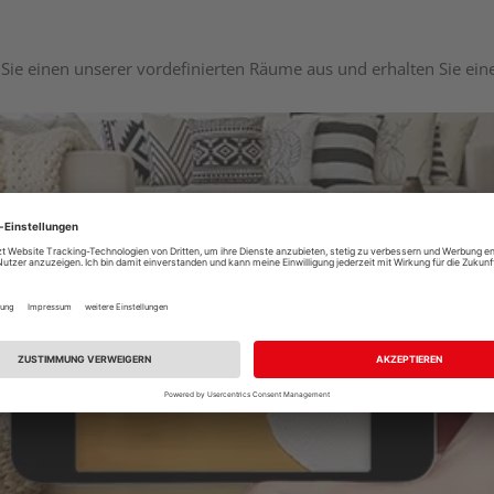
Sie einen unserer vordefinierten Räume aus und erhalten Sie ei
Raumplaner