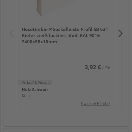
Verk
Hol
Hocotimber® Sockelleiste Profil SB 631
Köl
Kiefer weiß lackiert ähnl. RAL 9016
2400x58x16mm
3,92 €
/ lfm
Verkauf & Versand
Holz Schwan
Köln
3 weitere Händler