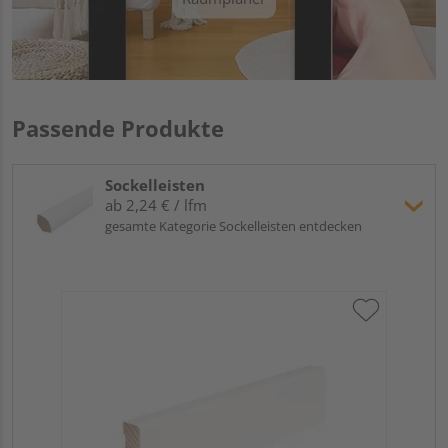
Passende Produkte
Sockelleisten
ab 2,24 € / lfm
gesamte Kategorie Sockelleisten entdecken
Hoc
Kie
24