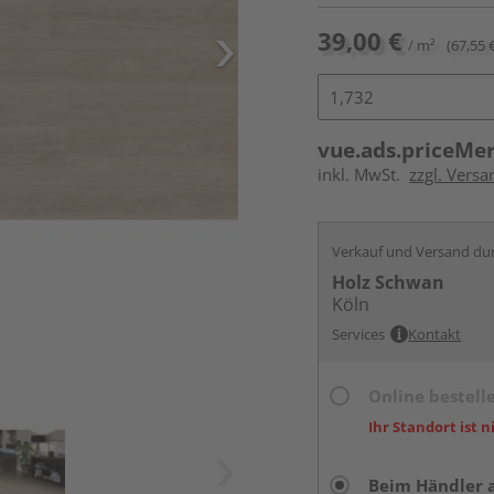
39,00 €
/ m²
(67,55 
vue.ads.priceMe
inkl. MwSt.
zzgl. Versa
Verkauf und Versand du
Holz Schwan
Köln
Services
Kontakt
Online bestell
Ihr Standort ist n
Beim Händler 