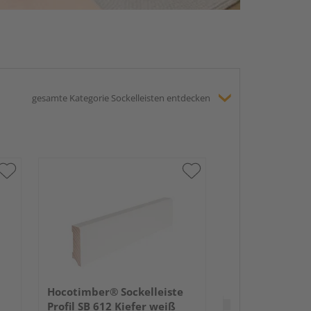
gesamte Kategorie Sockelleisten entdecken
HARO Stecksock
16x58mm 2,2m
lackiert Holzst
Hocotimber® Sockelleiste
Verkauf & Versand
du
Profil SB 612 Kiefer weiß