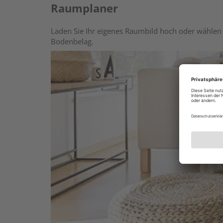
Raumplaner
Laden Sie Ihr eigenes Raumbild hoch oder wählen 
Bodenbelag.