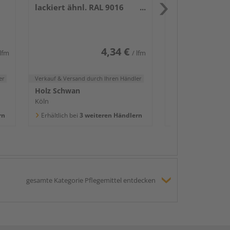
lackiert ähnl. RAL 9016
Holz Schwan
2400x58x16mm
Köln
Erhältlich bei
3 we
4,34 €
 lfm
/ lfm
er
Verkauf & Versand
durch Ihren Händler
Holz Schwan
Köln
rn
Erhältlich bei
3 weiteren Händlern
gesamte Kategorie Pflegemittel entdecken