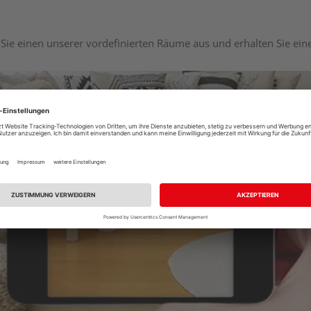
Sie einen unserer vordefinierten Räume aus und erhalten Sie ei
Raumplaner