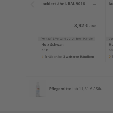
lackiert ähnl. RAL 9016
la
2400x58x16mm
2
3,92 €
/ lfm
Verkauf & Versand
durch Ihren Händler
Ve
Holz Schwan
Ho
Köln
Kö
Erhältlich bei
3 weiteren Händlern
E
Pflegemittel
ab 11,31 € / Stk.