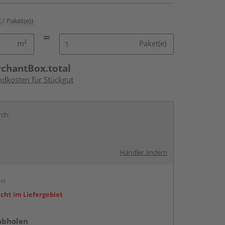
€ / Paket(e))
m²
Paket(e)
rchantBox.total
ndkosten für Stückgut
rch:
Händler ändern
en
icht im Liefergebiet
abholen