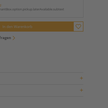
g:
antBox.option.pickup.laterAvailable.subtext
In den Warenkorb
fragen