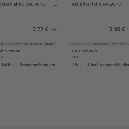
ckiert ähnl. RAL 9016
Grundierfolie RAL9016
400x80x16mm
5,77 €
3,90 €
/ lfm
/
rkauf & Versand
durch Ihren Händler
Verkauf & Versand
durch Ihren Händl
lz Schwan
Holz Schwan
ln
Köln
rhältlich bei
3 weiteren Händlern
Erhältlich bei
3 weiteren Händle