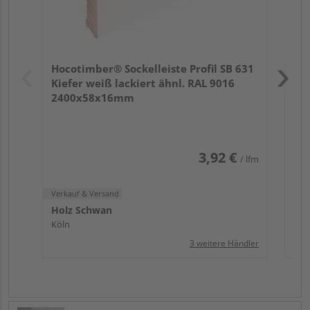
Verk
Hol
Hocotimber® Sockelleiste Profil SB 631
Köl
Kiefer weiß lackiert ähnl. RAL 9016
2400x58x16mm
3,92 €
/ lfm
Verkauf & Versand
Holz Schwan
Köln
3 weitere Händler