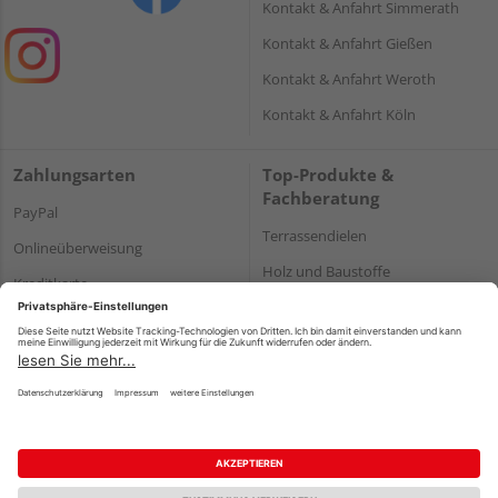
Kontakt & Anfahrt Simmerath
Kontakt & Anfahrt Gießen
Kontakt & Anfahrt Weroth
Kontakt & Anfahrt Köln
Zahlungsarten
Top-Produkte &
Fachberatung
PayPal
Terrassendielen
Onlineüberweisung
Holz und Baustoffe
Kreditkarte
Parkett
Rechnung*
*Bonität vorausgesetzt
Impressum
Datenschutz
AGB
Barrierefreiheitserklärung
Vertrag widerrufen