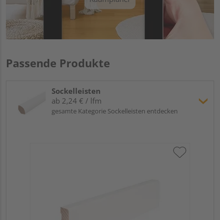
Passende Produkte
Sockelleisten
ab 2,24 € / lfm
gesamte Kategorie Sockelleisten entdecken
Hoc
Kie
24