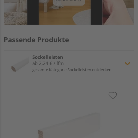
Passende Produkte
Sockelleisten
ab 2,24 € / lfm
gesamte Kategorie Sockelleisten entdecken
Hoc
Kie
24