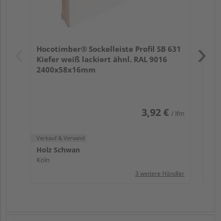
Verk
Hol
Hocotimber® Sockelleiste Profil SB 631
Köl
Kiefer weiß lackiert ähnl. RAL 9016
2400x58x16mm
3,92 €
/ lfm
Verkauf & Versand
Holz Schwan
Köln
3 weitere Händler