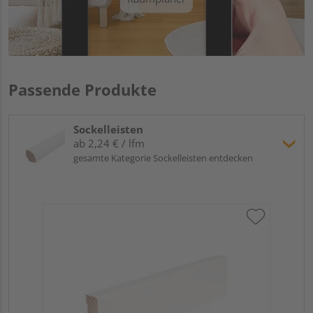
Passende Produkte
Sockelleisten
ab 2,24 € / lfm
gesamte Kategorie Sockelleisten entdecken
Hoc
Kie
24