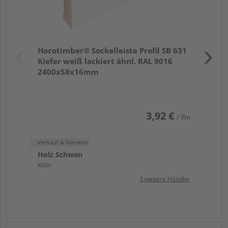
Verk
Hol
Hocotimber® Sockelleiste Profil SB 631
Köl
Kiefer weiß lackiert ähnl. RAL 9016
2400x58x16mm
3,92 €
/ lfm
Verkauf & Versand
Holz Schwan
Köln
3 weitere Händler