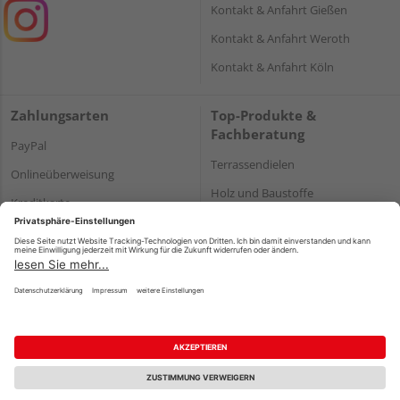
Kontakt & Anfahrt Gießen
Kontakt & Anfahrt Weroth
Kontakt & Anfahrt Köln
Zahlungsarten
Top-Produkte &
Fachberatung
PayPal
Terrassendielen
Onlineüberweisung
Holz und Baustoffe
Kreditkarte
Parkett
Rechnung*
*Bonität vorausgesetzt
Impressum
Datenschutz
AGB
Barrierefreiheitserklärung
Vertrag widerrufen