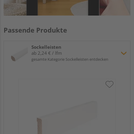
Passende Produkte
Sockelleisten
ab 2,24 € / lfm
gesamte Kategorie Sockelleisten entdecken
Hoc
Kie
24