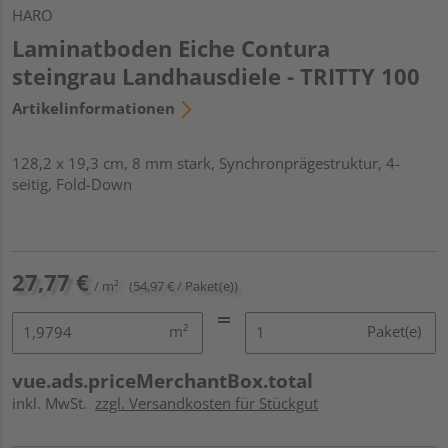
HARO
Laminatboden Eiche Contura
steingrau Landhausdiele - TRITTY 100
Artikelinformationen
128,2 x 19,3 cm, 8 mm stark, Synchronprägestruktur, 4-
seitig, Fold-Down
27,77 €
/ m²
(54,97 € / Paket(e))
m²
Paket(e)
vue.ads.priceMerchantBox.total
inkl. MwSt.
zzgl. Versandkosten für Stückgut