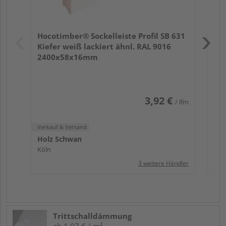
Verk
Hol
Hocotimber® Sockelleiste Profil SB 631
Köl
Kiefer weiß lackiert ähnl. RAL 9016
2400x58x16mm
3,92 €
/ lfm
Verkauf & Versand
Holz Schwan
Köln
3 weitere Händler
Trittschalldämmung
ab 1,07 € / m²