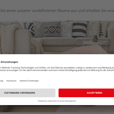
Sie einen unserer vordefinierten Räume aus und erhalten Sie ei
Raumplaner