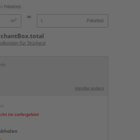
€ / Paket(e))
m²
Paket(e)
rchantBox.total
ndkosten für Stückgut
rch:
Händler ändern
en
icht im Liefergebiet
abholen
g: