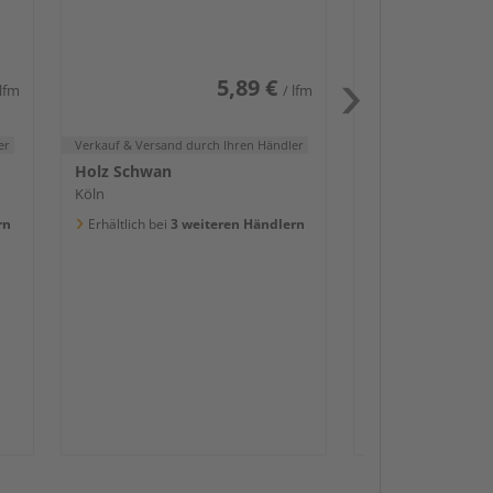
weiß glänzend DF
Köln
Erhältlich bei
3 we
5,89 €
 lfm
/ lfm
er
Verkauf & Versand
durch Ihren Händler
Holz Schwan
Köln
Passendes Zube
rn
Erhältlich bei
3 weiteren Händlern
Sockelleis