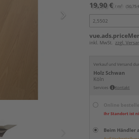
19,90 €
/ m²
(50,75 
vue.ads.priceMe
inkl. MwSt.
zzgl. Versa
Verkauf und Versand du
Holz Schwan
Köln
Services
Kontakt
Online bestell
Ihr Standort ist n
Beim Händler 
Auf Vorbestellun