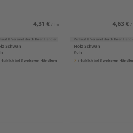
iß glänzend DF
weiß glänzend DF
4,31 €
4,63 €
/ lfm
/
rkauf & Versand
durch Ihren Händler
Verkauf & Versand
durch Ihren Händl
lz Schwan
Holz Schwan
ln
Köln
rhältlich bei
3 weiteren Händlern
Erhältlich bei
3 weiteren Händle