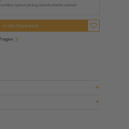
antBox.option.pickup.laterAvailable.subtext
In den Warenkorb
fragen