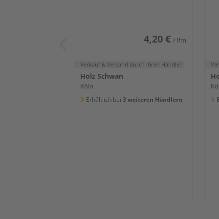
Weiß DF (RAL 9016)
we
4,20 €
/ lfm
Verkauf & Versand
durch Ihren Händler
Ve
Holz Schwan
Ho
Köln
Kö
Erhältlich bei
3 weiteren Händlern
E