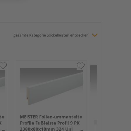
gesamte Kategorie Sockelleisten entdecken
MEISTER Folie
Profile Fußleist
2380x50x18mm
Anthrazit DF
te
MEISTER Folien-ummantelte
Verkauf & Versand
du
K
Profile Fußleiste Profil 9 PK
2380x80x18mm 324 Uni
Holz Schwan