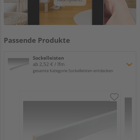
Passende Produkte
Sockelleisten
ab 2,52 € / lfm
gesamte Kategorie Sockelleisten entdecken
ME
Fu
32