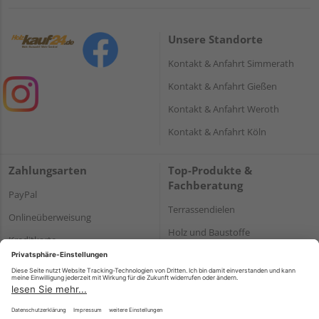
Unsere Standorte
Kontakt & Anfahrt Simmerath
Kontakt & Anfahrt Gießen
Kontakt & Anfahrt Weroth
Kontakt & Anfahrt Köln
Zahlungsarten
Top-Produkte &
Fachberatung
PayPal
Terrassendielen
Onlineüberweisung
Holz und Baustoffe
Kreditkarte
Parkett
Rechnung*
*Bonität vorausgesetzt