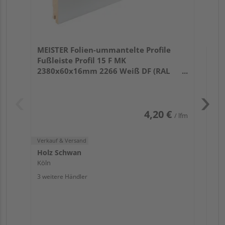
Verk
Hol
MEISTER Folien-ummantelte Profile
Köl
Fußleiste Profil 15 F MK
3 we
2380x60x16mm 2266 Weiß DF (RAL
9016)
4,20 €
/ lfm
Verkauf & Versand
Holz Schwan
Köln
3 weitere Händler