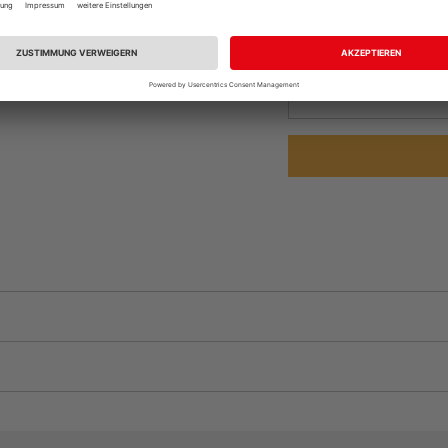
Beim Händler 
Auf Vorbestellun
vue.ads.priceMerch