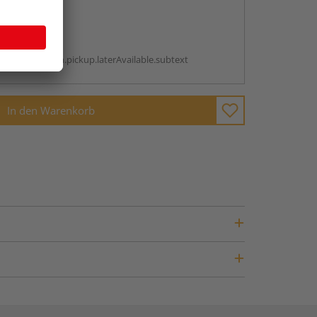
abholen
g:
antBox.option.pickup.laterAvailable.subtext
In den Warenkorb