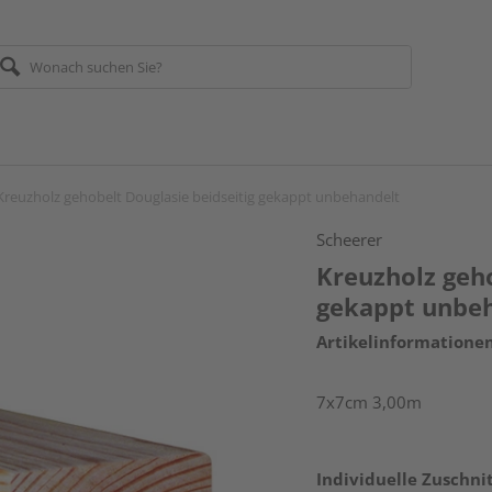
Kreuzholz gehobelt Douglasie beidseitig gekappt unbehandelt
Scheerer
Kreuzholz geho
gekappt unbe
Artikelinformatione
7x7cm 3,00m
Individuelle Zuschnit