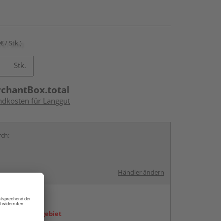
€ / Stk.)
Stk.
rchantBox.total
andkosten für Langgut
rch:
Händler ändern
en
icht im Liefergebiet