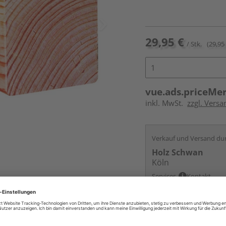
29,95 €
/ Stk.
(29,95 
vue.ads.priceMe
inkl. MwSt.
zzgl. Vers
Verkauf und Versand du
Holz Schwan
Köln
Services
Kontakt
Online bestell
Ihr Standort ist n