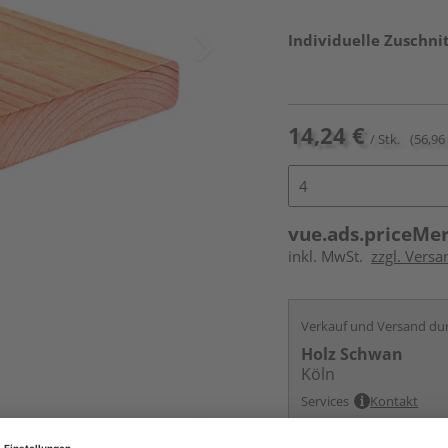
Individuelle Zuschnit
14,24 €
/ Stk.
(56,96
vue.ads.priceMe
inkl. MwSt.
zzgl. Vers
Verkauf und Versand du
Holz Schwan
Köln
Services
Kontakt