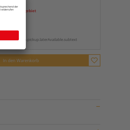
en
icht im Liefergebiet
abholen
g:
antBox.option.pickup.laterAvailable.subtext
In den Warenkorb