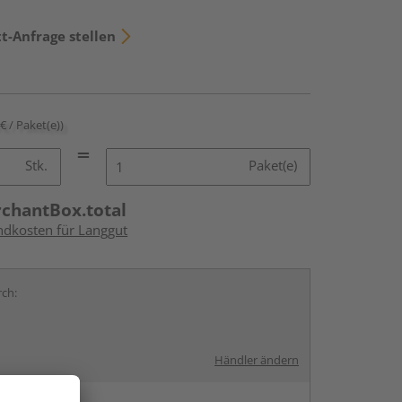
t-Anfrage stellen
 € / Paket(e))
Stk.
Paket(e)
rchantBox.total
andkosten für Langgut
rch:
Händler ändern