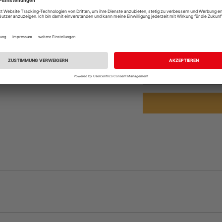
Online bestell
Ihr Standort ist n
Beim Händler 
Auf Vorbestellun
vue.ads.priceMerch