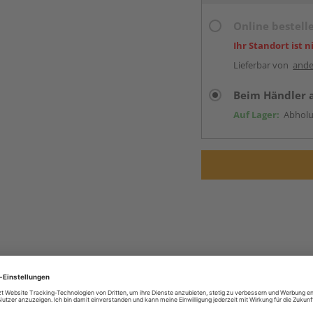
Online bestell
Ihr Standort ist n
Lieferbar von
ande
Beim Händler 
Auf Lager:
Abholu