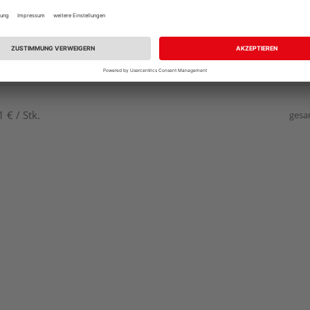
 € / Stk.
gesa