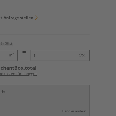
t-Anfrage stellen
€ / Stk.)
m²
Stk.
rchantBox.total
andkosten für Langgut
rch:
Händler ändern