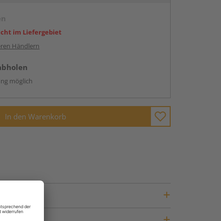
en
icht im Liefergebiet
ren Händlern
abholen
ng möglich
In den Warenkorb