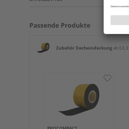
Passende Produkte
Zubehör Dacheindeckung
ab 63,31
PROCOMPACT