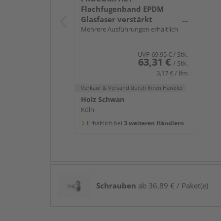
Flachfugenband EPDM
Glasfaser verstärkt
selbstklebend 0,75mm,
Mehrere Ausführungen erhältlich
Länge 20m
UVP
69,95 €
/ Stk.
63,31 €
/ Stk.
3,17 € / lfm
Verkauf & Versand
durch Ihren Händler
Holz Schwan
Köln
Erhältlich bei
3 weiteren Händlern
Schrauben
ab 36,89 € / Paket(e)