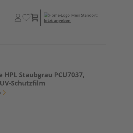
Mein Standort:
Jetzt angeben
e HPL Staubgrau PCU7037,
 UV-Schutzfilm
n