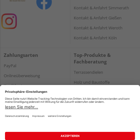
Kontakt & Anfahrt Simmerath
Kontakt & Anfahrt Gießen
Kontakt & Anfahrt Weroth
Kontakt & Anfahrt Köln
Zahlungsarten
Top-Produkte &
Fachberatung
PayPal
Terrassendielen
Onlineüberweisung
Holz und Baustoffe
Kreditkarte
Parkett
Rechnung*
*Bonität vorausgesetzt
Impressum
Datenschutz
AGB
Barrierefreiheitserklärung