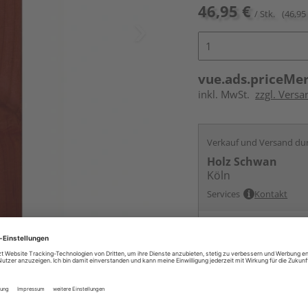
46,95 €
/ Stk.
(46,95 
vue.ads.priceMe
inkl. MwSt.
zzgl. Versa
Verkauf und Versand du
Holz Schwan
Köln
Services
Kontakt
Online bestell
Ihr Standort ist n
Beim Händler 
Auf Vorbestellun