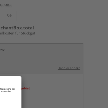
€ / Stk.)
Stk.
rchantBox.total
ndkosten für Stückgut
rch:
Händler ändern
en
icht im Liefergebiet
abholen
g: