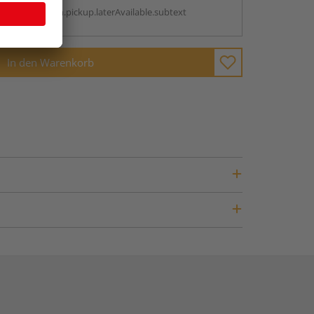
antBox.option.pickup.laterAvailable.subtext
In den Warenkorb