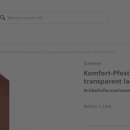
fort-Pfosten Spitzkopf Douglasie transparent lasiert -schwedenrot-
Scheerer
Komfort-Pfost
transparent la
Artikelinformatione
9x9cm 1,10m