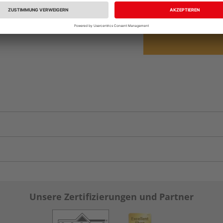
vue.ads.priceMerch
Unsere Zertifizierungen und Partner