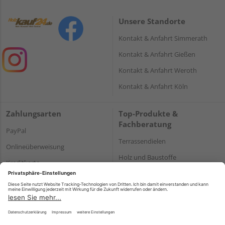
Unsere Standorte
Kontakt & Anfahrt Simmerath
Kontakt & Anfahrt Gießen
Kontakt & Anfahrt Weroth
Kontakt & Anfahrt Köln
Zahlungsarten
Top-Produkte &
Fachberatung
PayPal
Terrassendielen
Onlineüberweisung
Holz und Baustoffe
Kreditkarte
Parkett
Rechnung*
*Bonität vorausgesetzt