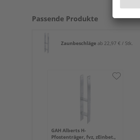
Passende Produkte
Zaunbeschläge
ab 22,97 € / Stk.
GAH Alberts H-
Pfostenträger, fvz, zEinbet.,