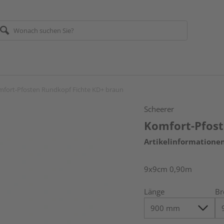
fort-Pfosten Rundkopf Fichte KD+ braun
Scheerer
Komfort-Pfost
Artikelinformatione
9x9cm 0,90m
Länge
Br