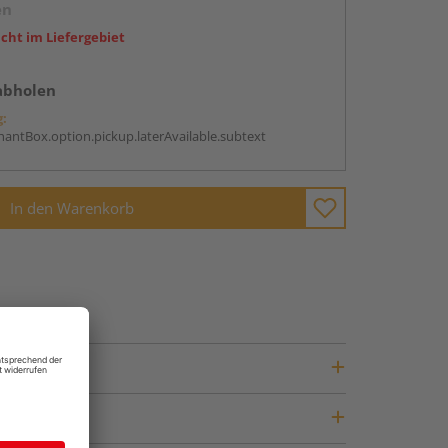
en
icht im Liefergebiet
abholen
g:
antBox.option.pickup.laterAvailable.subtext
In den Warenkorb