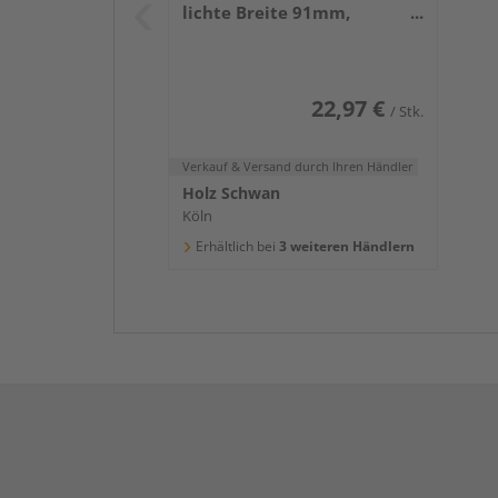
lichte Breite 91mm,
Gesamthöhe 600mm, Stärke
5mm
22,97 €
/ Stk.
Verkauf & Versand
durch Ihren Händler
Holz Schwan
Köln
Erhältlich bei
3 weiteren Händlern