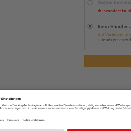
Online bestell
Ihr Standort ist n
Beim Händler 
Auf Vorbestellun
vue.ads.priceMerch