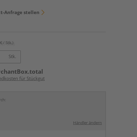
t-Anfrage stellen
€ / Stk.)
Stk.
rchantBox.total
ndkosten für Stückgut
rch:
Händler ändern