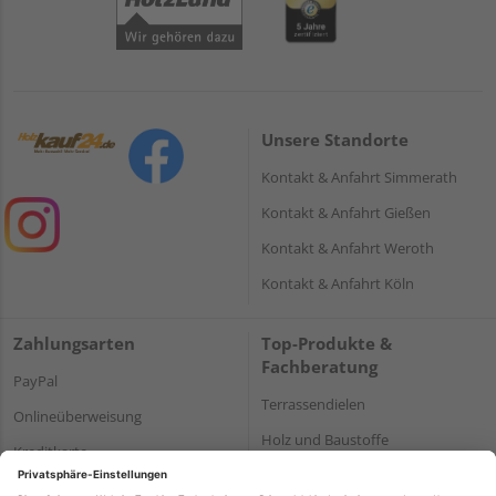
Unsere Standorte
Kontakt & Anfahrt Simmerath
Kontakt & Anfahrt Gießen
Kontakt & Anfahrt Weroth
Kontakt & Anfahrt Köln
Zahlungsarten
Top-Produkte &
Fachberatung
PayPal
Terrassendielen
Onlineüberweisung
Holz und Baustoffe
Kreditkarte
Parkett
Rechnung*