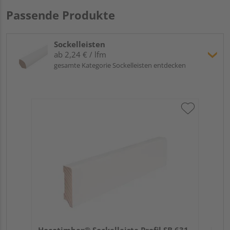
Passende Produkte
Sockelleisten
ab 2,24 € / lfm
gesamte Kategorie Sockelleisten entdecken
Hoc
Kie
24
Verk
Hol
Hocotimber® Sockelleiste Profil SB 631