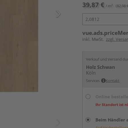
39,87 €
/ m²
(82,98 
vue.ads.priceMe
inkl. MwSt.
zzgl. Versa
Verkauf und Versand du
Holz Schwan
Köln
Services
Kontakt
Online bestell
Ihr Standort ist n
Beim Händler 
Auf Vorbestellun