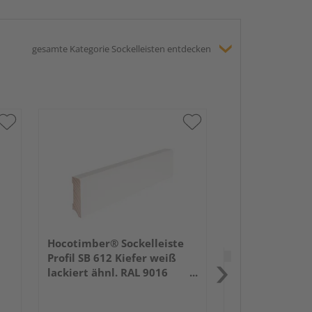
gesamte Kategorie Sockelleisten entdecken
HARO Stecksock
16x58mm 2,2m
lackiert Holzst
Hocotimber® Sockelleiste
Verkauf & Versand
du
Profil SB 612 Kiefer weiß
lackiert ähnl. RAL 9016
Holz Schwan
2400x58x16mm
Köln
Erhältlich bei
3 we