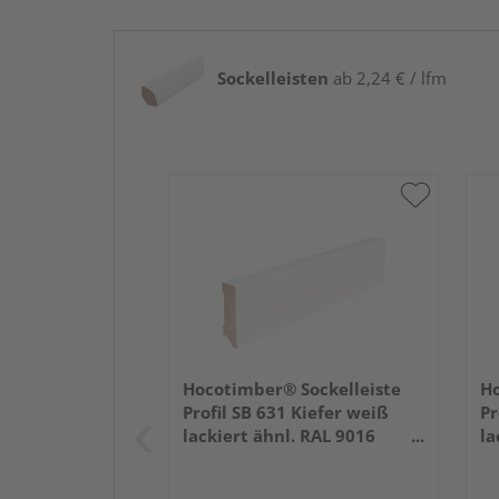
Sockelleisten
ab 2,24 € / lfm
Hocotimber® Sockelleiste
Ho
Profil SB 631 Kiefer weiß
Pr
lackiert ähnl. RAL 9016
la
2400x58x16mm
2