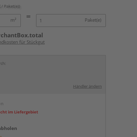
€ / Paket(e))
m²
Paket(e)
rchantBox.total
ndkosten für Stückgut
rch:
Händler ändern
en
icht im Liefergebiet
abholen
g: