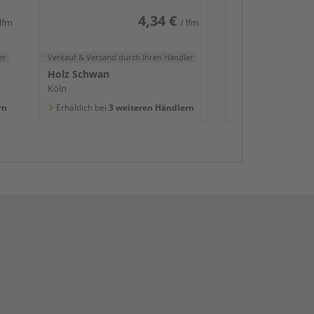
4,34 €
 lfm
/ lfm
er
Verkauf & Versand
durch Ihren Händler
Holz Schwan
Köln
rn
Erhältlich bei
3 weiteren Händlern