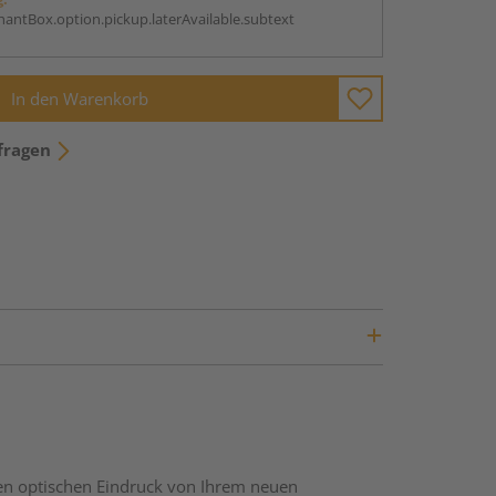
antBox.option.pickup.laterAvailable.subtext
In den Warenkorb
fragen
nen optischen Eindruck von Ihrem neuen