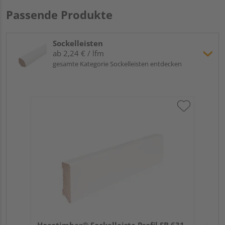
Passende Produkte
Sockelleisten
ab 2,24 € / lfm
gesamte Kategorie Sockelleisten entdecken
Hoc
Kie
24
Verk
Hol
Hocotimber® Sockelleiste Profil SB 631