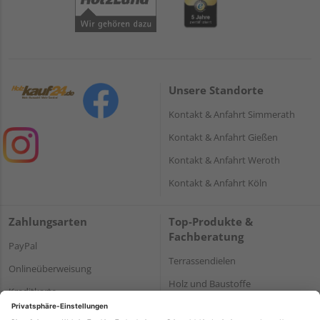
Unsere Standorte
Kontakt & Anfahrt Simmerath
Kontakt & Anfahrt Gießen
Kontakt & Anfahrt Weroth
Kontakt & Anfahrt Köln
Zahlungsarten
Top-Produkte &
Fachberatung
PayPal
Terrassendielen
Onlineüberweisung
Holz und Baustoffe
Kreditkarte
Parkett
Rechnung*