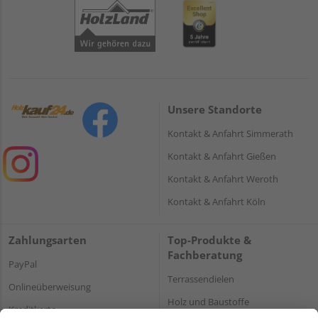
Unsere Standorte
Kontakt & Anfahrt Simmerath
Kontakt & Anfahrt Gießen
Kontakt & Anfahrt Weroth
Kontakt & Anfahrt Köln
Zahlungsarten
Top-Produkte &
Fachberatung
PayPal
Terrassendielen
Onlineüberweisung
Holz und Baustoffe
Kreditkarte