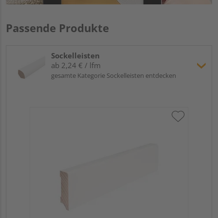
Passende Produkte
Sockelleisten
ab 2,24 € / lfm
gesamte Kategorie Sockelleisten entdecken
Hoc
Kie
24
Verk