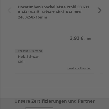
Hol
Hocotimber® Sockelleiste Profil SB 631
Köl
Kiefer weiß lackiert ähnl. RAL 9016
2400x58x16mm
3,92 €
/ lfm
Verkauf & Versand
Holz Schwan
Köln
3 weitere Händler
Unsere Zertifizierungen und Partner