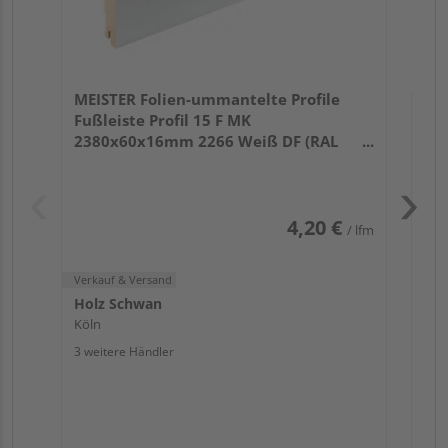
Verk
Hol
MEISTER Folien-ummantelte Profile
Köl
Fußleiste Profil 15 F MK
3 we
2380x60x16mm 2266 Weiß DF (RAL
9016)
4,20 €
/ lfm
Verkauf & Versand
Holz Schwan
Köln
3 weitere Händler