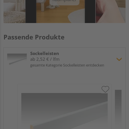
Passende Produkte
Sockelleisten
ab 2,52 € / lfm
gesamte Kategorie Sockelleisten entdecken
ME
Fu
32