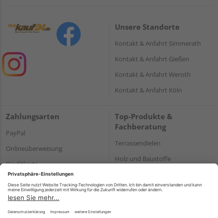
Unsere Standorte
Kontakt & Anfahrt Simmerath
Kontakt & Anfahrt Gießen
Kontakt & Anfahrt Weroth
Kontakt & Anfahrt Köln
Zahlungsarten
Top-Produkte &
Fachberatung
PayPal
Terrassendielen
Onlineüberweisung
Holz und Baustoffe
Kreditkarte
Parkett
Rechnung*
*Bonität vorausgesetzt