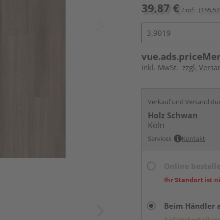
39,87 €
/ m²
(155,57
vue.ads.priceMe
inkl. MwSt.
zzgl. Versa
Verkauf und Versand du
Holz Schwan
Köln
Services
Kontakt
Online bestell
Ihr Standort ist n
Beim Händler 
Auf Vorbestellun