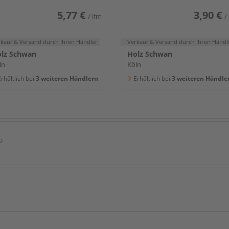
5,77 €
3,90 €
/ lfm
/
rkauf & Versand
durch Ihren Händler
Verkauf & Versand
durch Ihren Händl
lz Schwan
Holz Schwan
ln
Köln
rhältlich bei
3 weiteren Händlern
Erhältlich bei
3 weiteren Händle
²