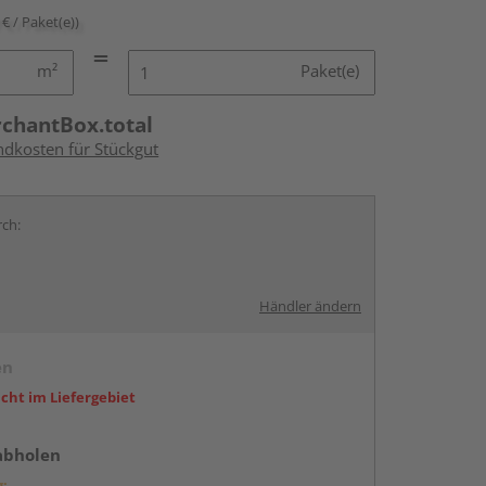
 € / Paket(e))
m²
Paket(e)
rchantBox.total
ndkosten für Stückgut
rch:
Händler ändern
en
icht im Liefergebiet
abholen
g: