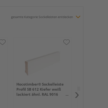
gesamte Kategorie Sockelleisten entdecken
HARO Stecksock
16x58mm 2,2m
lackiert Holzst
Hocotimber® Sockelleiste
Verkauf & Versand
du
Profil SB 612 Kiefer weiß
lackiert ähnl. RAL 9016
Holz Schwan
2400x58x16mm
Köln
Erhältlich bei
3 we