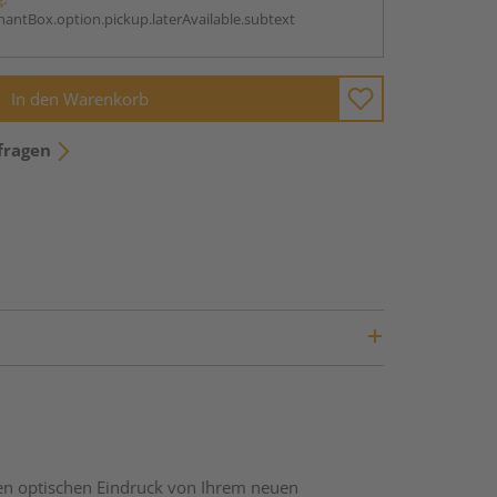
antBox.option.pickup.laterAvailable.subtext
In den Warenkorb
fragen
nen optischen Eindruck von Ihrem neuen