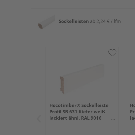
Sockelleisten
ab 2,24 € / lfm
Hocotimber® Sockelleiste
Ho
Profil SB 631 Kiefer weiß
Pr
lackiert ähnl. RAL 9016
la
2400x58x16mm
2