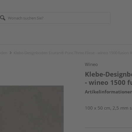
öden
Klebe-Designboden Ecuran® Pure.Three Fliese - wineo 1500 fusion 
Wineo
Klebe-Designb
- wineo 1500 f
Artikelinformatione
100 x 50 cm, 2,5 mm st