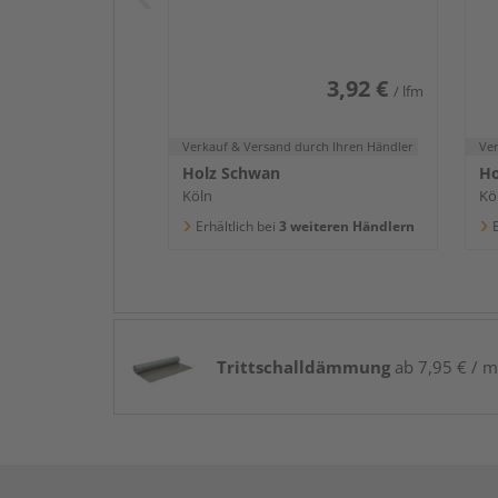
2400x58x16mm
2
3,92 €
/ lfm
Verkauf & Versand
durch Ihren Händler
Ve
Holz Schwan
Ho
Köln
Kö
Erhältlich bei
3 weiteren Händlern
E
Trittschalldämmung
ab 7,95 € / m