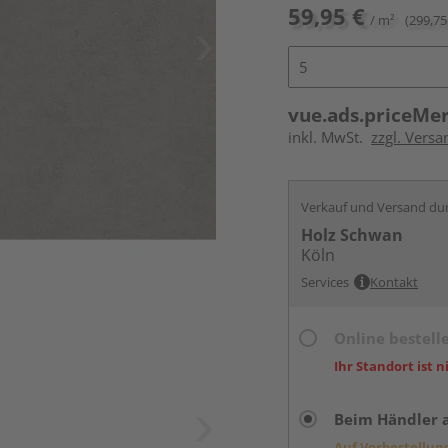
59,95 €
/ m²
(299,75
vue.ads.priceMe
inkl. MwSt.
zzgl. Versa
Verkauf und Versand du
Holz Schwan
Köln
Services
Kontakt
Online bestell
Ihr Standort ist n
Beim Händler 
Auf Vorbestellun