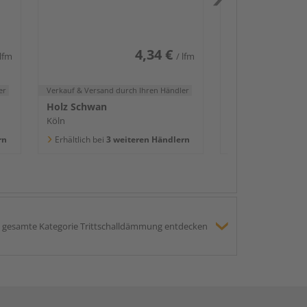
2400x58x16mm
Köln
Erhältlich bei
3 we
4,34 €
 lfm
/ lfm
er
Verkauf & Versand
durch Ihren Händler
Holz Schwan
Köln
rn
Erhältlich bei
3 weiteren Händlern
gesamte Kategorie Trittschalldämmung entdecken