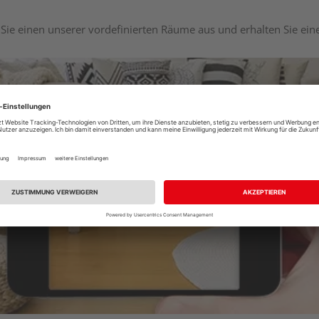
Sie einen unserer vordefinierten Räume aus und erhalten Sie ei
Raumplaner