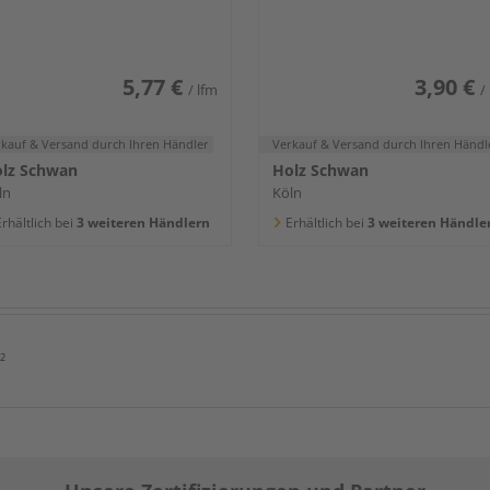
400x80x16mm
5,77 €
3,90 €
/ lfm
/
rkauf & Versand
durch Ihren Händler
Verkauf & Versand
durch Ihren Händl
lz Schwan
Holz Schwan
ln
Köln
rhältlich bei
3 weiteren Händlern
Erhältlich bei
3 weiteren Händle
²