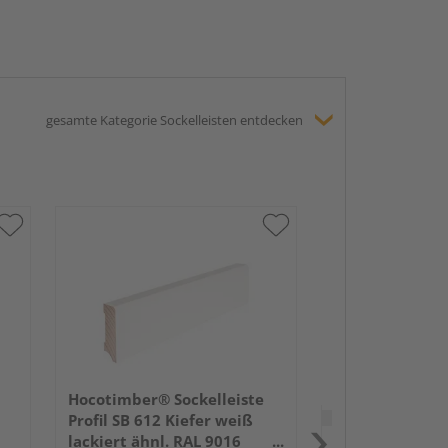
gesamte Kategorie Sockelleisten entdecken
HARO Stecksock
16x58mm 2,2m
lackiert Holzst
Hocotimber® Sockelleiste
Verkauf & Versand
du
Profil SB 612 Kiefer weiß
lackiert ähnl. RAL 9016
Holz Schwan