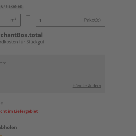
 € / Paket(e))
m²
Paket(e)
rchantBox.total
ndkosten für Stückgut
rch:
Händler ändern
en
icht im Liefergebiet
abholen
g: