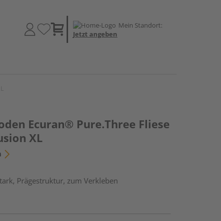
Mein Standort:
Jetzt angeben
XL
oden Ecuran® Pure.Three Fliese
usion XL
n
ark, Prägestruktur, zum Verkleben