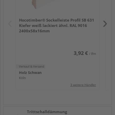
Verk
Hol
Hocotimber® Sockelleiste Profil SB 631
Köl
Kiefer weiß lackiert ähnl. RAL 9016
2400x58x16mm
3,92 €
/ lfm
Verkauf & Versand
Holz Schwan
Köln
3 weitere Händler
Trittschalldämmung