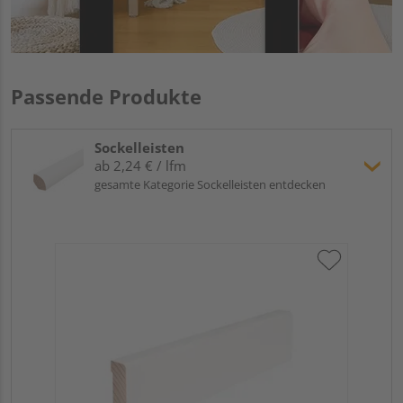
Passende Produkte
Sockelleisten
ab 2,24 € / lfm
gesamte Kategorie Sockelleisten entdecken
Hoc
Kie
24