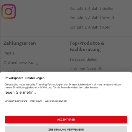
Kontakt & Anfahrt Gießen
Kontakt & Anfahrt Weroth
Kontakt & Anfahrt Köln
Zahlungsarten
Top-Produkte &
Fachberatung
PayPal
Terrassendielen
Onlineüberweisung
Holz und Baustoffe
Kreditkarte
Parkett
Rechnung*
*Bonität vorausgesetzt
Impressum
Datenschutz
AGB
Barrierefreiheitserklärung
Vertrag widerrufen