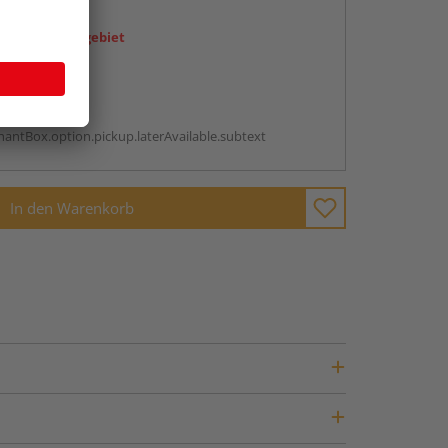
en
icht im Liefergebiet
abholen
g:
antBox.option.pickup.laterAvailable.subtext
In den Warenkorb