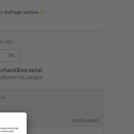
t-Anfrage stellen
€ / Stk.)
Stk.
rchantBox.total
andkosten für Langgut
rch:
Händler ändern