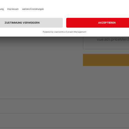
Online bestell
Ihr Standort ist n
Beim Händler 
Auf Vorbestellun
vue.ads.priceMerch