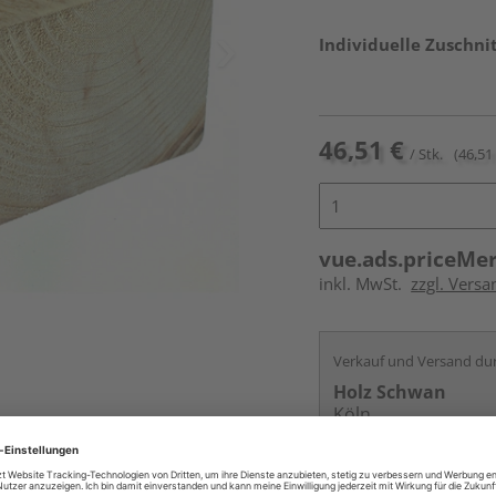
Individuelle Zuschnit
46,51 €
/ Stk.
(46,51 
vue.ads.priceMe
inkl. MwSt.
zzgl. Vers
Verkauf und Versand du
Holz Schwan
Köln
Services
Kontakt