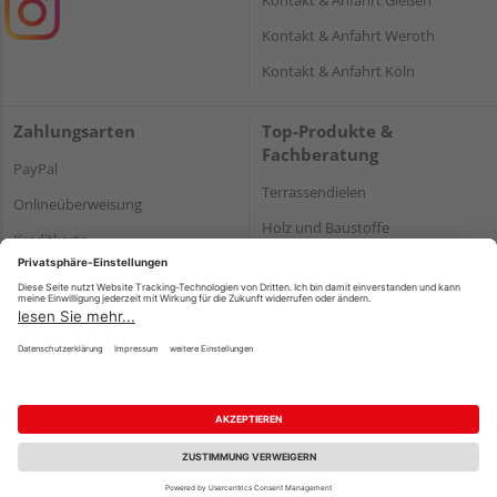
Kontakt & Anfahrt Weroth
Kontakt & Anfahrt Köln
Zahlungsarten
Top-Produkte &
Fachberatung
PayPal
Terrassendielen
Onlineüberweisung
Holz und Baustoffe
Kreditkarte
Parkett
Rechnung*
*Bonität vorausgesetzt
Impressum
Datenschutz
AGB
Barrierefreiheitserklärung
Vertrag widerrufen
©
HolzLand GmbH