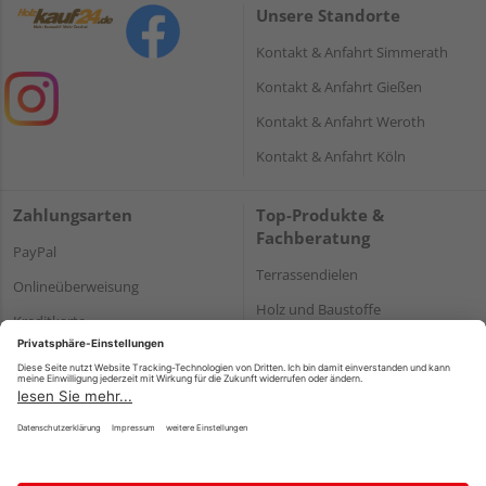
Unsere Standorte
Kontakt & Anfahrt Simmerath
Kontakt & Anfahrt Gießen
Kontakt & Anfahrt Weroth
Kontakt & Anfahrt Köln
Zahlungsarten
Top-Produkte &
Fachberatung
PayPal
Terrassendielen
Onlineüberweisung
Holz und Baustoffe
Kreditkarte
Parkett
Rechnung*
*Bonität vorausgesetzt
Impressum
Datenschutz
AGB
Barrierefreiheitserklärung