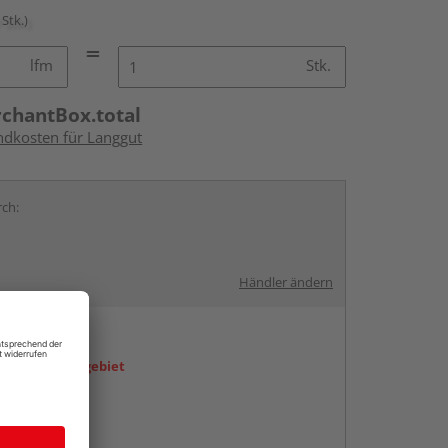
 Stk.)
lfm
Stk.
rchantBox.total
andkosten für Langgut
rch:
Händler ändern
en
icht im Liefergebiet
abholen
g: