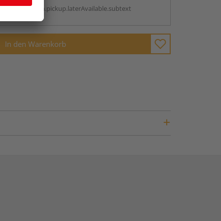
antBox.option.pickup.laterAvailable.subtext
In den Warenkorb