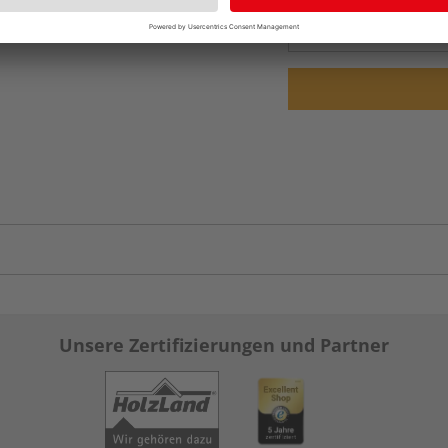
vue.ads.priceMerch
Unsere Zertifizierungen und Partner