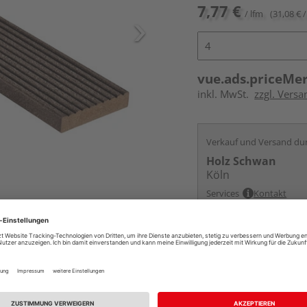
7,77 €
/ lfm
(31,08 € /
vue.ads.priceMe
inkl. MwSt.
zzgl. Vers
Verkauf und Versand du
Holz Schwan
Köln
Services
Kontakt
Online bestell
Ihr Standort ist n
Beim Händler 
Auf Vorbestellun