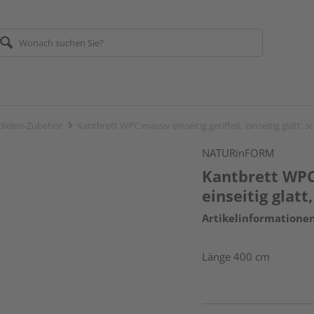
dielen-Zubehör
Kantbrett WPC massiv einseitig geriffelt, einseitig glatt,
NATURinFORM
Kantbrett WPC 
einseitig glat
Artikelinformatione
Länge 400 cm