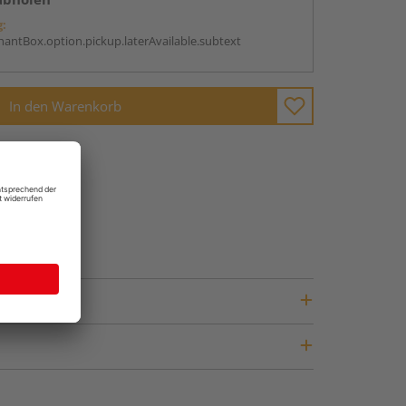
g:
antBox.option.pickup.laterAvailable.subtext
In den Warenkorb
fragen