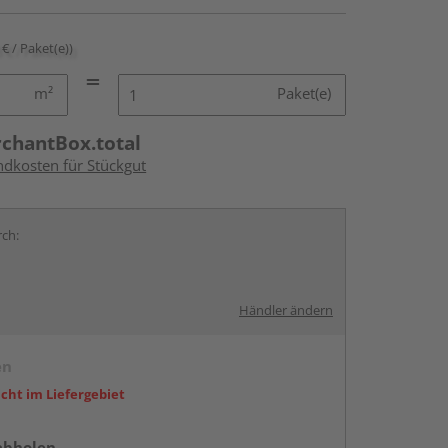
 € / Paket(e))
m²
Paket(e)
rchantBox.total
ndkosten für Stückgut
rch:
Händler ändern
en
icht im Liefergebiet
abholen