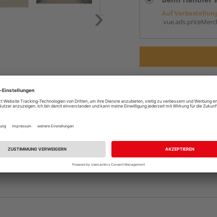
Auf Vorbestellun
vue.ads.priceMerch
Komplettangebot an