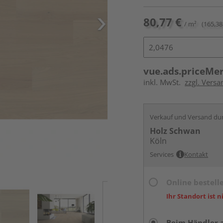
80,77 €
/ m²
(165,38
vue.ads.priceMe
inkl. MwSt.
zzgl. Versa
Verkauf und Versand du
Holz Schwan
Köln
Services
Kontakt
Online bestell
Ihr Standort ist n
Beim Händler 