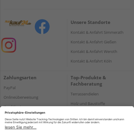
Unsere Standorte
Kontakt & Anfahrt Simmerath
Kontakt & Anfahrt Gießen
Kontakt & Anfahrt Weroth
Kontakt & Anfahrt Köln
Zahlungsarten
Top-Produkte &
Fachberatung
PayPal
Terrassendielen
Onlineüberweisung
Holz und Baustoffe
Kreditkarte
Parkett
Rechnung*
*Bonität vorausgesetzt