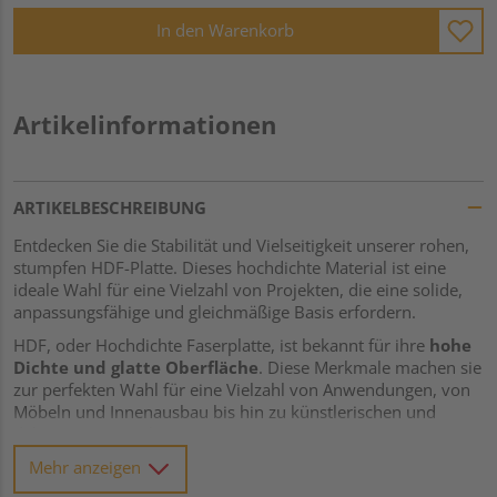
In den Warenkorb
Artikelinformationen
ARTIKELBESCHREIBUNG
Entdecken Sie die Stabilität und Vielseitigkeit unserer rohen,
stumpfen HDF-Platte. Dieses hochdichte Material ist eine
ideale Wahl für eine Vielzahl von Projekten, die eine solide,
anpassungsfähige und gleichmäßige Basis erfordern.
HDF, oder Hochdichte Faserplatte, ist bekannt für ihre
hohe
Dichte und glatte Oberfläche
. Diese Merkmale machen sie
zur perfekten Wahl für eine Vielzahl von Anwendungen, von
Möbeln und Innenausbau bis hin zu künstlerischen und
dekorativen Projekten.
Mehr anzeigen
Ein besonderes Merkmal dieser HDF-Platte ist ihre
stumpfe
Verbindung
. Ohne Nut und Feder, bietet sie Ihnen maximale