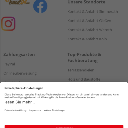
Unsere Standorte
Kontakt & Anfahrt Simmerath
Kontakt & Anfahrt Gießen
Kontakt & Anfahrt Weroth
Kontakt & Anfahrt Köln
Zahlungsarten
Top-Produkte &
Fachberatung
PayPal
Terrassendielen
Onlineüberweisung
Holz und Baustoffe
Kreditkarte
Parkett
Rechnung*
*Bonität vorausgesetzt
Impressum
Datenschutz
AGB
Barrierefreiheitserklärung