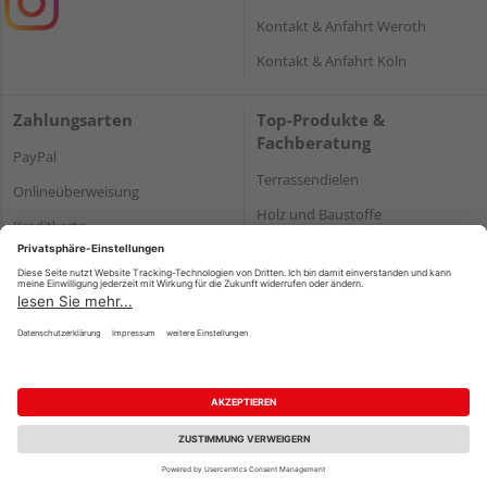
Kontakt & Anfahrt Weroth
Kontakt & Anfahrt Köln
Zahlungsarten
Top-Produkte &
Fachberatung
PayPal
Terrassendielen
Onlineüberweisung
Holz und Baustoffe
Kreditkarte
Parkett
Rechnung*
*Bonität vorausgesetzt
Impressum
Datenschutz
AGB
Barrierefreiheitserklärung
Vertrag widerrufen
©
HolzLand GmbH