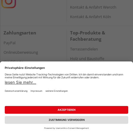
Kontakt & Anfahrt Weroth
Kontakt & Anfahrt Köln
Zahlungsarten
Top-Produkte &
Fachberatung
PayPal
Terrassendielen
Onlineüberweisung
Holz und Baustoffe
Kreditkarte
Parkett
Rechnung*
*Bonität vorausgesetzt
Impressum
Datenschutz
AGB
Barrierefreiheitserklärung
Vertrag widerrufen
©
HolzLand GmbH