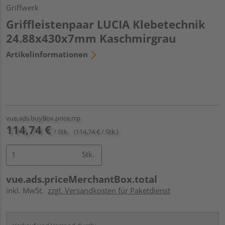
Griffwerk
Griffleistenpaar LUCIA Klebetechnik
24.88x430x7mm Kaschmirgrau
Artikelinformationen
vue.ads.buyBox.price.rrp
114,74 €
/ Stk.
(114,74 € / Stk.)
Stk.
vue.ads.priceMerchantBox.total
inkl. MwSt.
zzgl. Versandkosten für Paketdienst