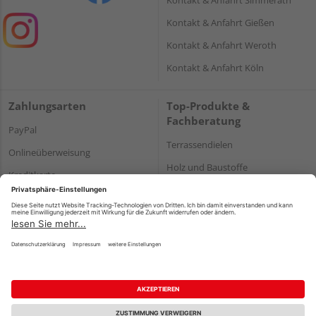
Kontakt & Anfahrt Gießen
Kontakt & Anfahrt Weroth
Kontakt & Anfahrt Köln
Zahlungsarten
Top-Produkte &
Fachberatung
PayPal
Terrassendielen
Onlineüberweisung
Holz und Baustoffe
Kreditkarte
Parkett
Rechnung*
*Bonität vorausgesetzt
Impressum
Datenschutz
AGB
Barrierefreiheitserklärung
Vertrag widerrufen