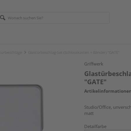
türbeschläge
Glastürbeschlag-Set (Schlosskasten + Bänder) "GATE"
Griffwerk
Glastürbeschla
"GATE"
Artikelinformatione
Studio/Office, unversch
matt
Detailfarbe