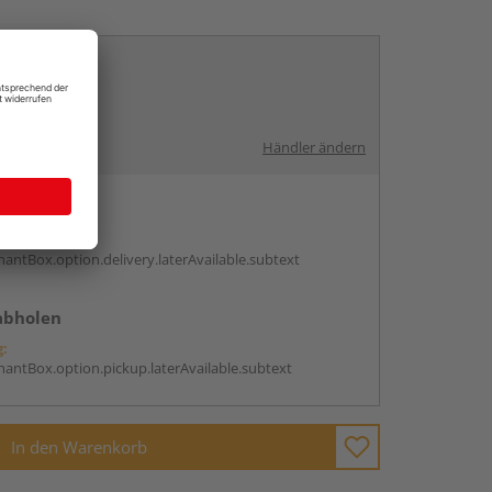
rch:
Händler ändern
en
g:
antBox.option.delivery.laterAvailable.subtext
abholen
g:
antBox.option.pickup.laterAvailable.subtext
In den Warenkorb