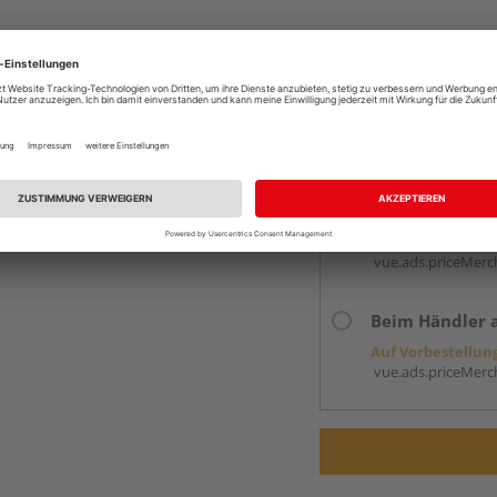
Verkauf und Versand du
Holz Schwan
Köln
Kontakt
Online bestell
Auf Vorbestellun
vue.ads.priceMerch
Beim Händler 
Auf Vorbestellun
vue.ads.priceMerch