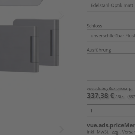
Schloss
Ausführung
vue.ads.buyBox.price.rrp
337,38 €
/ Stk.
(337
vue.ads.priceMe
inkl. MwSt.
zzgl. Versa