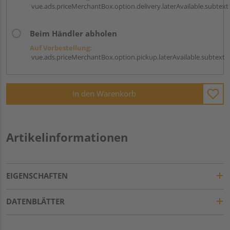
vue.ads.priceMerchantBox.option.delivery.laterAvailable.subtext
Beim Händler abholen
Auf Vorbestellung:
vue.ads.priceMerchantBox.option.pickup.laterAvailable.subtext
In den Warenkorb
Artikelinformationen
EIGENSCHAFTEN
DATENBLÄTTER