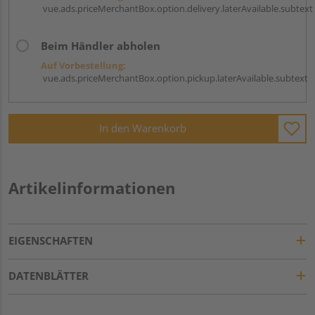
vue.ads.priceMerchantBox.option.delivery.laterAvailable.subtext
Beim Händler abholen
Auf Vorbestellung:
vue.ads.priceMerchantBox.option.pickup.laterAvailable.subtext
In den Warenkorb
Artikelinformationen
EIGENSCHAFTEN
DATENBLÄTTER