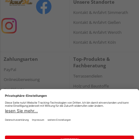
Unsere Standorte
Kontakt & Anfahrt Simmerath
Kontakt & Anfahrt Gießen
Kontakt & Anfahrt Weroth
Kontakt & Anfahrt Köln
Zahlungsarten
Top-Produkte &
Fachberatung
PayPal
Terrassendielen
Onlineüberweisung
Holz und Baustoffe
Kreditkarte
Parkett
Rechnung*
*Bonität vorausgesetzt
Impressum
Datenschutz
AGB
Barrierefreiheitserklärung